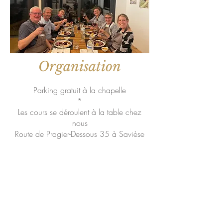
Organisation
Parking gratuit à la chapelle
*
Les cours s
e déroulent à la table chez
nous
Route de Pragier-Dessous 35 à Savièse
*
Paiement par cash ou Twint
*
inscription aux cours par mail voir ci
dessous
ou au
027323 05 00