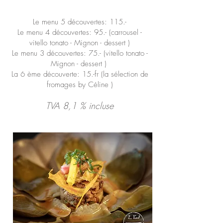
Le menu 5 découvertes: 115.-
Le menu 4 découvertes: 95.- (carrousel -
vitello tonato - Mignon - dessert )
Le menu 3 découvertes: 75.- (vitello tonato -
Mignon - dessert )
La 6 ème découverte: 15.-fr (la sélection de
fromages by Céline )
TVA 8,1 % incluse